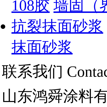
108胶
墙固（
抗裂抹面砂浆
抹面砂浆
联系我们
Conta
山东鸿舜涂料