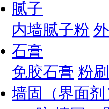
腻子
内墙腻子粉
外
石膏
免胶石膏
粉刷
墙固（界面剂）