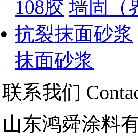
108胶
墙固（
抗裂抹面砂浆
抹面砂浆
联系我们
Conta
山东鸿舜涂料