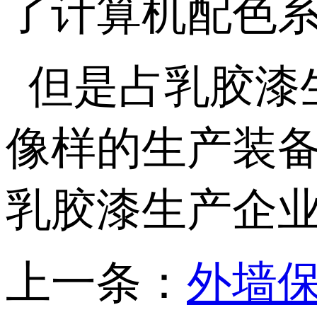
了计算机配色
但是占乳胶漆
像样的生产装备
乳胶漆生产企
上一条：
外墙