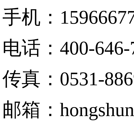
手机：15966677
电话：400-646-
传真：0531-886
邮箱：hongshun