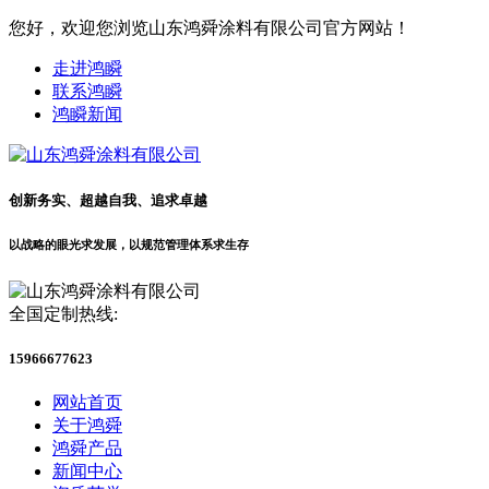
您好，欢迎您浏览山东鸿舜涂料有限公司官方网站！
走进鸿瞬
联系鸿瞬
鸿瞬新闻
创新务实、超越自我、追求卓越
以战略的眼光求发展，以规范管理体系求生存
全国定制热线:
15966677623
网站首页
关于鸿舜
鸿舜产品
新闻中心