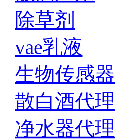
除草剂
vae乳液
生物传感器
散白酒代理
净水器代理